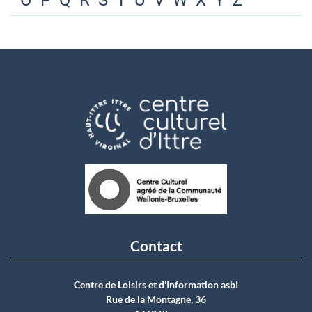
O
P
Q
R
S
T
U
V
W
X
Y
Z
Contact
Centre de Loisirs et d'Information asbI
Rue de la Montagne, 36