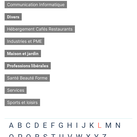
Communication Informatique
Divers
Hébergement Cafés Restaurants
Industries et PME
Maison et jardin
Professions libérales
Santé Beauté Forme
Services
Sports et loisirs
A
B
C
D
E
F
G
H
I
J
K
L
M
N