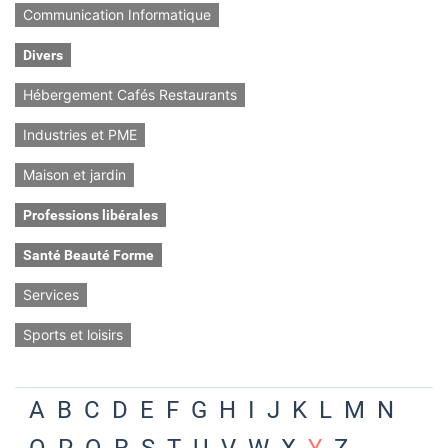
Communication Informatique
Divers
Hébergement Cafés Restaurants
Industries et PME
Maison et jardin
Professions libérales
Santé Beauté Forme
Services
Sports et loisirs
A
B
C
D
E
F
G
H
I
J
K
L
M
N