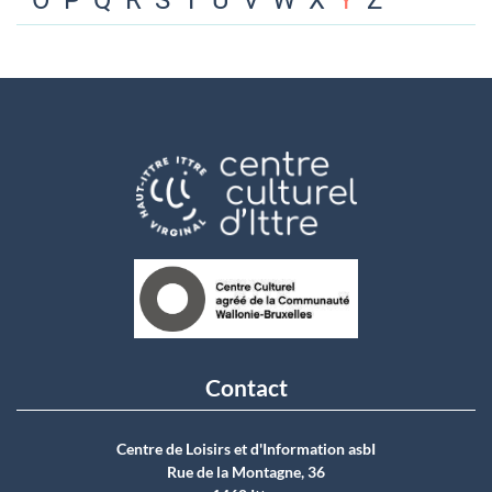
O
P
Q
R
S
T
U
V
W
X
Y
Z
Contact
Centre de Loisirs et d'Information asbI
Rue de la Montagne, 36