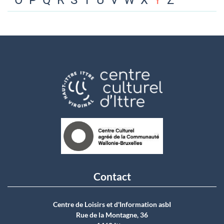
O
P
Q
R
S
T
U
V
W
X
Y
Z
Contact
Centre de Loisirs et d'Information asbI
Rue de la Montagne, 36