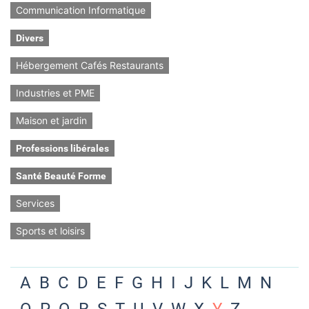
Communication Informatique
Divers
Hébergement Cafés Restaurants
Industries et PME
Maison et jardin
Professions libérales
Santé Beauté Forme
Services
Sports et loisirs
A
B
C
D
E
F
G
H
I
J
K
L
M
N