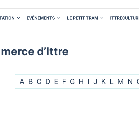
TATION
EVÉNEMENTS
LE PETIT TRAM
ITTRECULTUR
merce d’Ittre
A
B
C
D
E
F
G
H
I
J
K
L
M
N