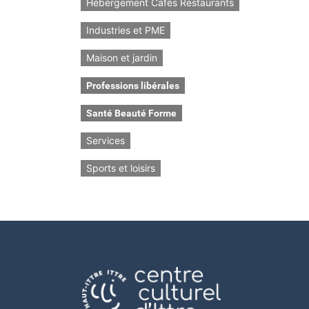
Hébergement Cafés Restaurants
Industries et PME
Maison et jardin
Professions libérales
Santé Beauté Forme
Services
Sports et loisirs