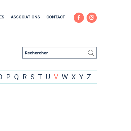
ES
ASSOCIATIONS
CONTACT
O
P
Q
R
S
T
U
V
W
X
Y
Z