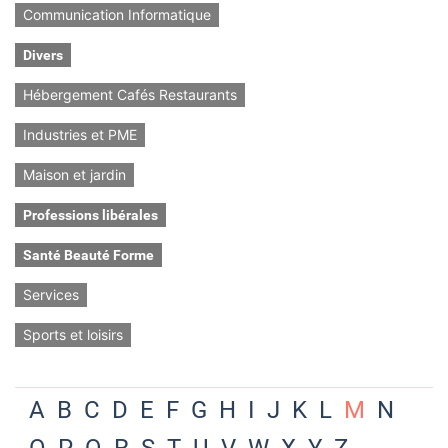
Communication Informatique
Divers
Hébergement Cafés Restaurants
Industries et PME
Maison et jardin
Professions libérales
Santé Beauté Forme
Services
Sports et loisirs
A
B
C
D
E
F
G
H
I
J
K
L
M
N