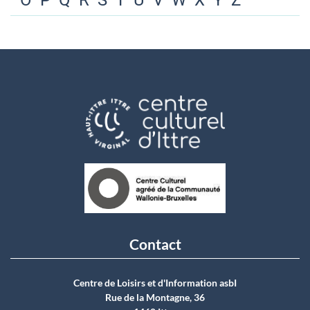
O
P
Q
R
S
T
U
V
W
X
Y
Z
Contact
Centre de Loisirs et d'Information asbI
Rue de la Montagne, 36