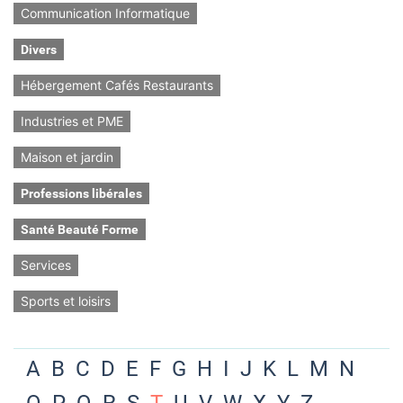
Communication Informatique
Divers
Hébergement Cafés Restaurants
Industries et PME
Maison et jardin
Professions libérales
Santé Beauté Forme
Services
Sports et loisirs
A
B
C
D
E
F
G
H
I
J
K
L
M
N