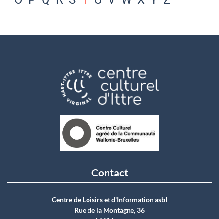
O
P
Q
R
S
T
U
V
W
X
Y
Z
Contact
Centre de Loisirs et d'Information asbI
Rue de la Montagne, 36