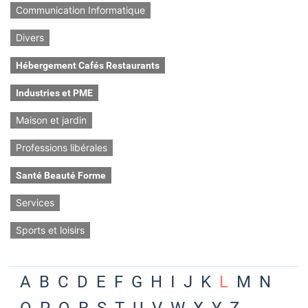
Communication Informatique
Divers
Hébergement Cafés Restaurants
Industries et PME
Maison et jardin
Professions libérales
Santé Beauté Forme
Services
Sports et loisirs
A
B
C
D
E
F
G
H
I
J
K
L
M
N