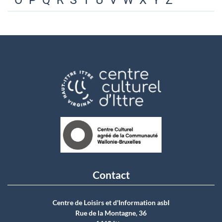
O
P
Q
R
S
T
U
V
W
X
Y
Z
Contact
Centre de Loisirs et d'Information asbI
Rue de la Montagne, 36