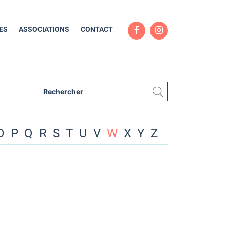
ES
ASSOCIATIONS
CONTACT
O
P
Q
R
S
T
U
V
W
X
Y
Z