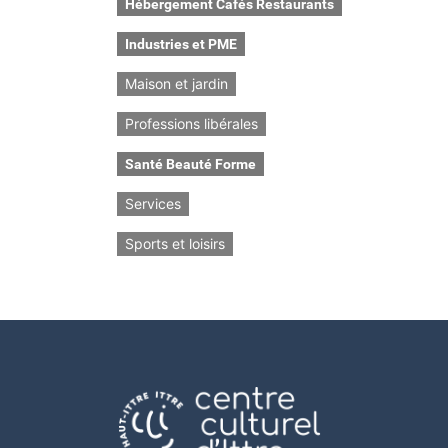
Hébergement Cafés Restaurants
Industries et PME
Maison et jardin
Professions libérales
Santé Beauté Forme
Services
Sports et loisirs