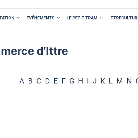
TATION
EVÉNEMENTS
LE PETIT TRAM
ITTRECULTUR
merce d’Ittre
A
B
C
D
E
F
G
H
I
J
K
L
M
N