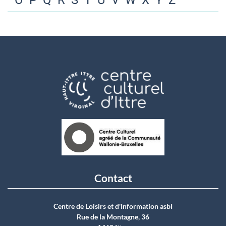
O
P
Q
R
S
T
U
V
W
X
Y
Z
Contact
Centre de Loisirs et d'Information asbI
Rue de la Montagne, 36