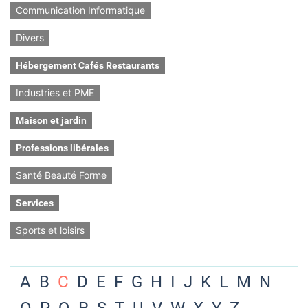
Communication Informatique
Divers
Hébergement Cafés Restaurants
Industries et PME
Maison et jardin
Professions libérales
Santé Beauté Forme
Services
Sports et loisirs
A
B
C
D
E
F
G
H
I
J
K
L
M
N