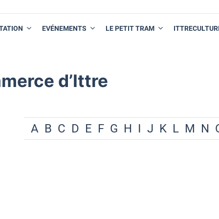
TATION
EVÉNEMENTS
LE PETIT TRAM
ITTRECULTUR
merce d’Ittre
A
B
C
D
E
F
G
H
I
J
K
L
M
N