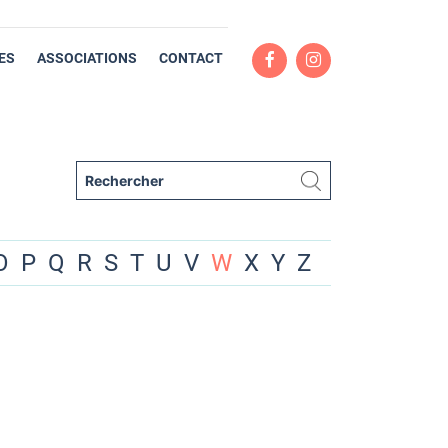
ES
ASSOCIATIONS
CONTACT
O
P
Q
R
S
T
U
V
W
X
Y
Z