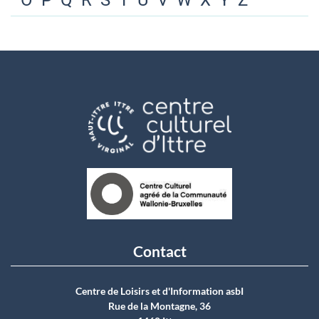
O
P
Q
R
S
T
U
V
W
X
Y
Z
Contact
Centre de Loisirs et d'Information asbI
Rue de la Montagne, 36