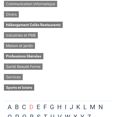
Communication Informatique
Divers
Hébergement Cafés Restaurants
Industries et PME
Maison et jardin
Professions libérales
Santé Beauté Forme
Services
Sports et loisirs
A
B
C
D
E
F
G
H
I
J
K
L
M
N