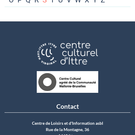
O
P
Q
R
S
T
U
V
W
X
Y
Z
Contact
Centre de Loisirs et d'Information asbI
Rue de la Montagne, 36