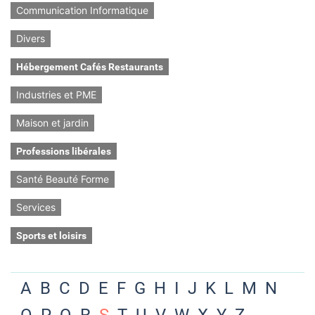
Communication Informatique
Divers
Hébergement Cafés Restaurants
Industries et PME
Maison et jardin
Professions libérales
Santé Beauté Forme
Services
Sports et loisirs
A
B
C
D
E
F
G
H
I
J
K
L
M
N