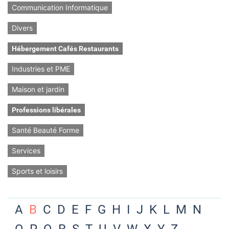
Communication Informatique
Divers
Hébergement Cafés Restaurants
Industries et PME
Maison et jardin
Professions libérales
Santé Beauté Forme
Services
Sports et loisirs
A
B
C
D
E
F
G
H
I
J
K
L
M
N