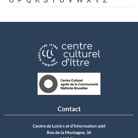
O
P
Q
R
S
T
U
V
W
X
Y
Z
Contact
Centre de Loisirs et d'Information asbI
Rue de la Montagne, 36