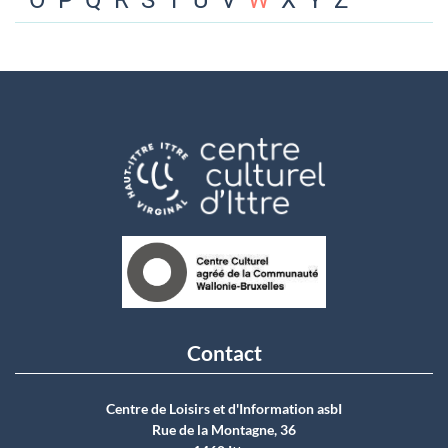
O
P
Q
R
S
T
U
V
W
X
Y
Z
Contact
Centre de Loisirs et d'Information asbI
Rue de la Montagne, 36