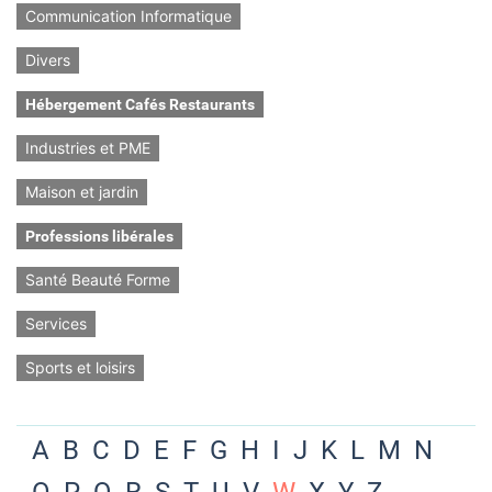
Communication Informatique
Divers
Hébergement Cafés Restaurants
Industries et PME
Maison et jardin
Professions libérales
Santé Beauté Forme
Services
Sports et loisirs
A
B
C
D
E
F
G
H
I
J
K
L
M
N