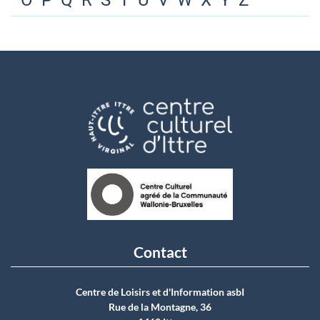
O
P
Q
R
S
T
U
V
W
X
Y
Z
Contact
Centre de Loisirs et d'Information asbI
Rue de la Montagne, 36