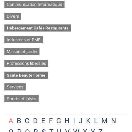
Communication Informatique
Divers
Hébergement Cafés Restaurants
Industries et PME
Maison et jardin
Professions libérales
Santé Beauté Forme
Services
Sports et loisirs
A
B
C
D
E
F
G
H
I
J
K
L
M
N