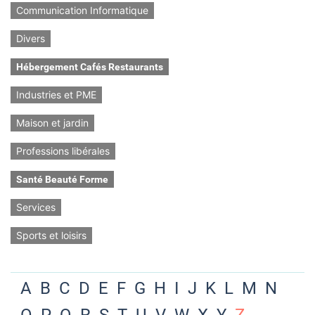
Communication Informatique
Divers
Hébergement Cafés Restaurants
Industries et PME
Maison et jardin
Professions libérales
Santé Beauté Forme
Services
Sports et loisirs
A
B
C
D
E
F
G
H
I
J
K
L
M
N