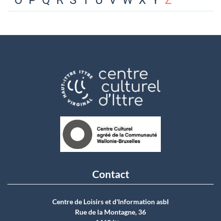
O
P
Q
R
S
T
U
V
W
X
Y
Z
Contact
Centre de Loisirs et d'Information asbI
Rue de la Montagne, 36