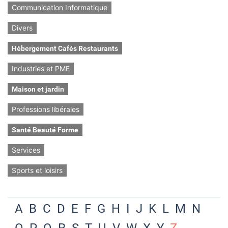
Communication Informatique
Divers
Hébergement Cafés Restaurants
Industries et PME
Maison et jardin
Professions libérales
Santé Beauté Forme
Services
Sports et loisirs
A
B
C
D
E
F
G
H
I
J
K
L
M
N