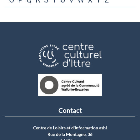
O
P
Q
R
S
T
U
V
W
X
Y
Z
Contact
Centre de Loisirs et d'Information asbI
Rue de la Montagne, 36