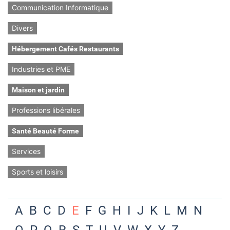
Communication Informatique
Divers
Hébergement Cafés Restaurants
Industries et PME
Maison et jardin
Professions libérales
Santé Beauté Forme
Services
Sports et loisirs
A
B
C
D
E
F
G
H
I
J
K
L
M
N