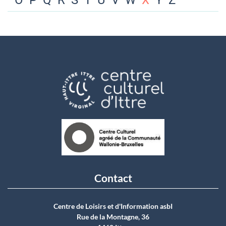
O
P
Q
R
S
T
U
V
W
X
Y
Z
Contact
Centre de Loisirs et d'Information asbI
Rue de la Montagne, 36