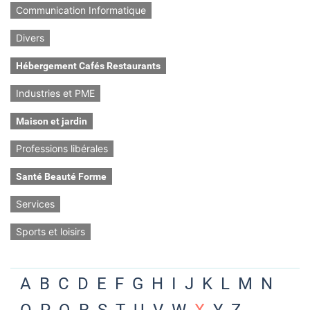
Communication Informatique
Divers
Hébergement Cafés Restaurants
Industries et PME
Maison et jardin
Professions libérales
Santé Beauté Forme
Services
Sports et loisirs
A
B
C
D
E
F
G
H
I
J
K
L
M
N