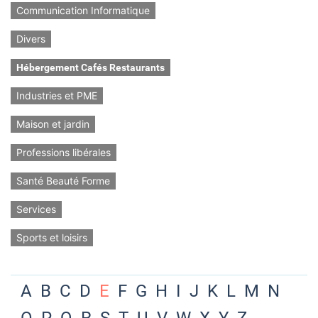
Communication Informatique
Divers
Hébergement Cafés Restaurants
Industries et PME
Maison et jardin
Professions libérales
Santé Beauté Forme
Services
Sports et loisirs
A
B
C
D
E
F
G
H
I
J
K
L
M
N