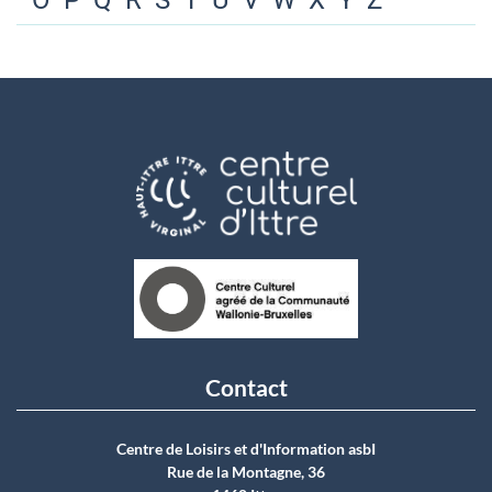
O
P
Q
R
S
T
U
V
W
X
Y
Z
Contact
Centre de Loisirs et d'Information asbI
Rue de la Montagne, 36