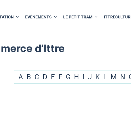
TATION
EVÉNEMENTS
LE PETIT TRAM
ITTRECULTUR
merce d’Ittre
A
B
C
D
E
F
G
H
I
J
K
L
M
N