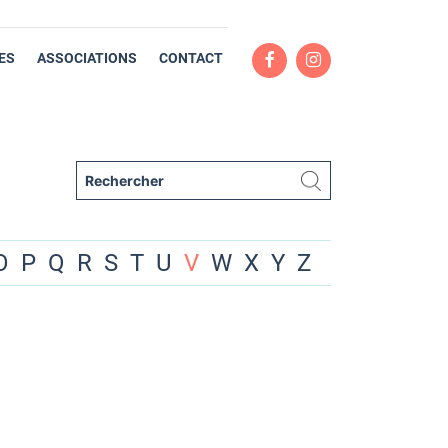
ES
ASSOCIATIONS
CONTACT
O
P
Q
R
S
T
U
V
W
X
Y
Z