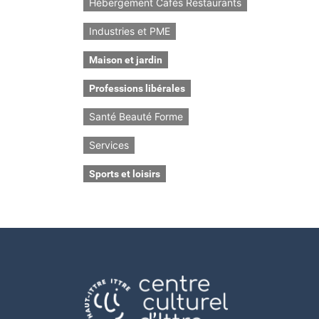
Hébergement Cafés Restaurants
Industries et PME
Maison et jardin
Professions libérales
Santé Beauté Forme
Services
Sports et loisirs