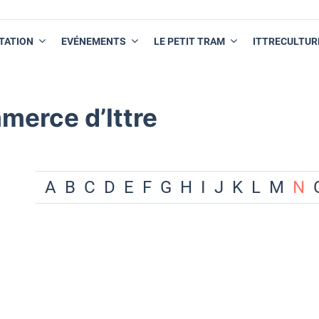
TATION
EVÉNEMENTS
LE PETIT TRAM
ITTRECULTUR
merce d’Ittre
A
B
C
D
E
F
G
H
I
J
K
L
M
N