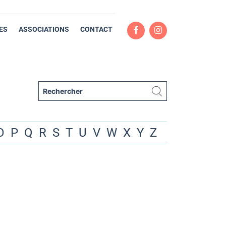
ES
ASSOCIATIONS
CONTACT
O
P
Q
R
S
T
U
V
W
X
Y
Z