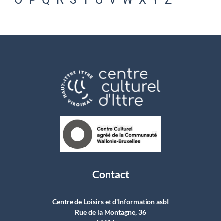
O
P
Q
R
S
T
U
V
W
X
Y
Z
Contact
Centre de Loisirs et d'Information asbI
Rue de la Montagne, 36