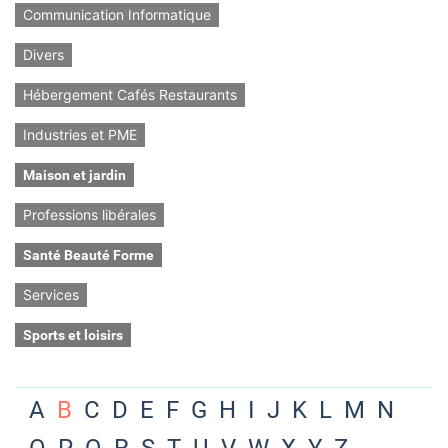
Communication Informatique
Divers
Hébergement Cafés Restaurants
Industries et PME
Maison et jardin
Professions libérales
Santé Beauté Forme
Services
Sports et loisirs
A
B
C
D
E
F
G
H
I
J
K
L
M
N