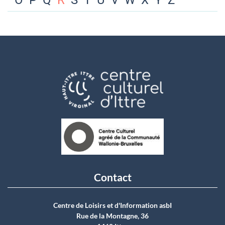
O
P
Q
R
S
T
U
V
W
X
Y
Z
Contact
Centre de Loisirs et d'Information asbI
Rue de la Montagne, 36