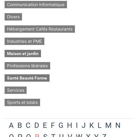
Communication Informatique
Divers
Hébergement Cafés Restaurants
Industries et PME
Maison et jardin
Professions libérales
Santé Beauté Forme
Services
Sports et loisirs
A
B
C
D
E
F
G
H
I
J
K
L
M
N