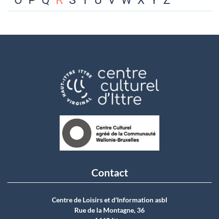
O
P
Q
R
S
T
U
V
W
X
Y
Z
Contact
Centre de Loisirs et d'Information asbI
Rue de la Montagne, 36