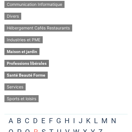
Communication Informatique
Divers
Hébergement Cafés Restaurants
Industries et PME
Maison et jardin
Professions libérales
Santé Beauté Forme
Services
Sports et loisirs
A
B
C
D
E
F
G
H
I
J
K
L
M
N