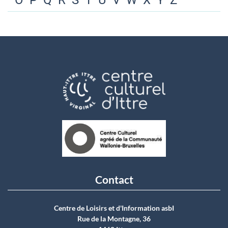
O
P
Q
R
S
T
U
V
W
X
Y
Z
Contact
Centre de Loisirs et d'Information asbI
Rue de la Montagne, 36