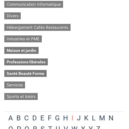
Communication Informatique
Divers
Hébergement Cafés Restaurants
Industries et PME
Maison et jardin
Professions libérales
Santé Beauté Forme
Services
Sports et loisirs
A
B
C
D
E
F
G
H
I
J
K
L
M
N