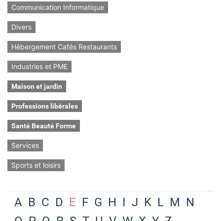
Communication Informatique
Divers
Hébergement Cafés Restaurants
Industries et PME
Maison et jardin
Professions libérales
Santé Beauté Forme
Services
Sports et loisirs
A
B
C
D
E
F
G
H
I
J
K
L
M
N