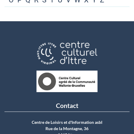
O
P
Q
R
S
T
U
V
W
X
Y
Z
Contact
Centre de Loisirs et d'Information asbI
Rue de la Montagne, 36