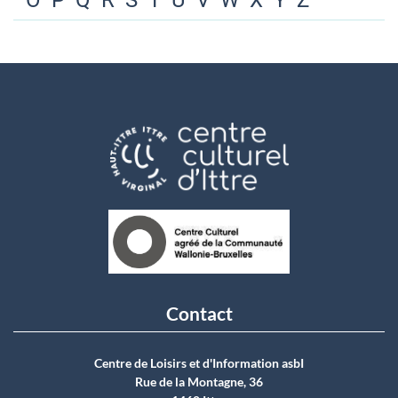
O
P
Q
R
S
T
U
V
W
X
Y
Z
Contact
Centre de Loisirs et d'Information asbI
Rue de la Montagne, 36