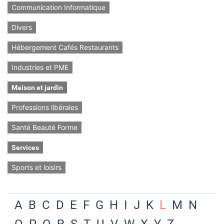
Communication Informatique
Divers
Hébergement Cafés Restaurants
Industries et PME
Maison et jardin
Professions libérales
Santé Beauté Forme
Services
Sports et loisirs
A
B
C
D
E
F
G
H
I
J
K
L
M
N