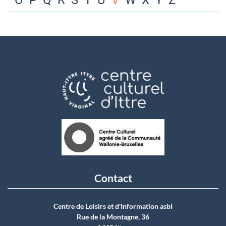
O
P
Q
R
S
T
U
V
W
X
Y
Z
Contact
Centre de Loisirs et d'Information asbI
Rue de la Montagne, 36