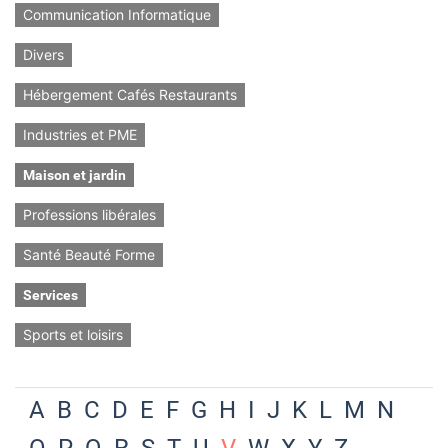
Communication Informatique
Divers
Hébergement Cafés Restaurants
Industries et PME
Maison et jardin
Professions libérales
Santé Beauté Forme
Services
Sports et loisirs
A
B
C
D
E
F
G
H
I
J
K
L
M
N