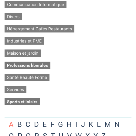
Communication Informatique
Divers
Hébergement Cafés Restaurants
Industries et PME
Maison et jardin
Professions libérales
Santé Beauté Forme
Services
Sports et loisirs
A
B
C
D
E
F
G
H
I
J
K
L
M
N