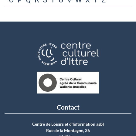
O
P
Q
R
S
T
U
V
W
X
Y
Z
Contact
Centre de Loisirs et d'Information asbI
Rue de la Montagne, 36