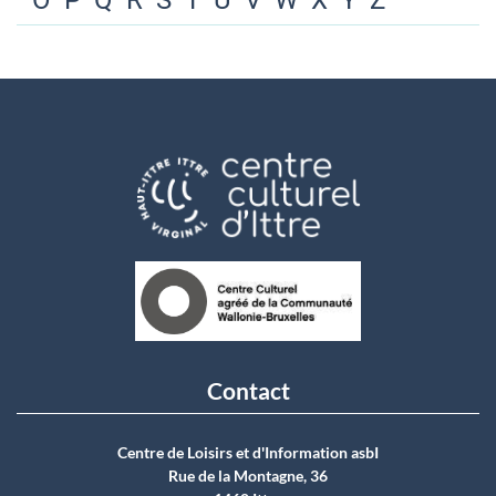
O
P
Q
R
S
T
U
V
W
X
Y
Z
Contact
Centre de Loisirs et d'Information asbI
Rue de la Montagne, 36