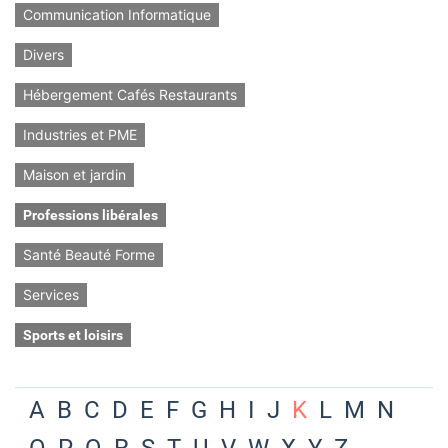
Communication Informatique
Divers
Hébergement Cafés Restaurants
Industries et PME
Maison et jardin
Professions libérales
Santé Beauté Forme
Services
Sports et loisirs
A
B
C
D
E
F
G
H
I
J
K
L
M
N