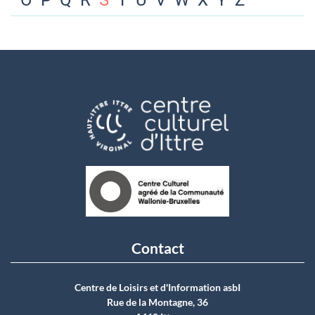
O
P
Q
R
S
T
U
V
W
X
Y
Z
Contact
Centre de Loisirs et d'Information asbI
Rue de la Montagne, 36