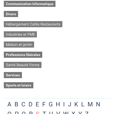
Communication Informatique
Divers
Hébergement Cafés Restaurants
Industries et PME
Maison et jardin
Professions libérales
Santé Beauté Forme
Services
Sports et loisirs
A
B
C
D
E
F
G
H
I
J
K
L
M
N