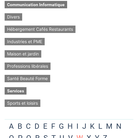
Communication Informatique
Divers
Hébergement Cafés Restaurants
Industries et PME
Maison et jardin
Professions libérales
Santé Beauté Forme
Services
Sports et loisirs
A
B
C
D
E
F
G
H
I
J
K
L
M
N