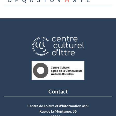
O
P
Q
R
S
T
U
V
W
X
Y
Z
Contact
Centre de Loisirs et d'Information asbI
Rue de la Montagne, 36