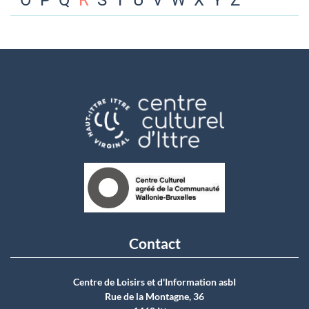
O
P
Q
R
S
T
U
V
W
X
Y
Z
Contact
Centre de Loisirs et d'Information asbI
Rue de la Montagne, 36