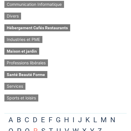
Communication Informatique
Divers
Hébergement Cafés Restaurants
Industries et PME
Maison et jardin
Professions libérales
Santé Beauté Forme
Services
Sports et loisirs
A
B
C
D
E
F
G
H
I
J
K
L
M
N