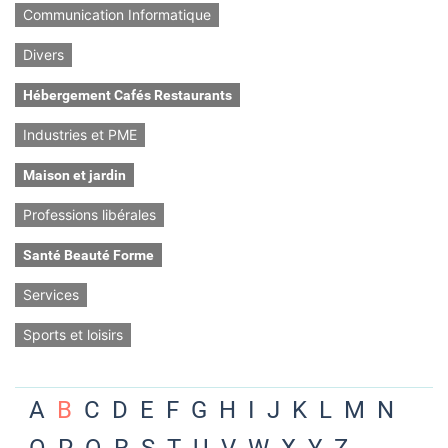
Communication Informatique
Divers
Hébergement Cafés Restaurants
Industries et PME
Maison et jardin
Professions libérales
Santé Beauté Forme
Services
Sports et loisirs
A
B
C
D
E
F
G
H
I
J
K
L
M
N