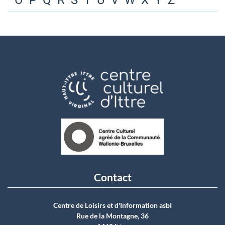
O
P
Q
R
S
T
U
V
W
X
Y
Z
Contact
Centre de Loisirs et d'Information asbI
Rue de la Montagne, 36