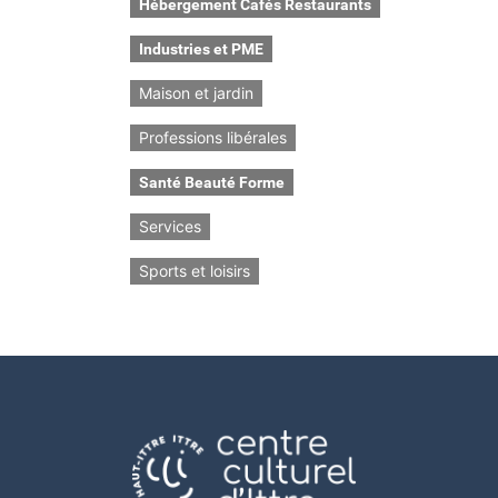
Hébergement Cafés Restaurants
Industries et PME
Maison et jardin
Professions libérales
Santé Beauté Forme
Services
Sports et loisirs