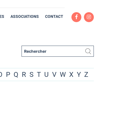
ES
ASSOCIATIONS
CONTACT
O
P
Q
R
S
T
U
V
W
X
Y
Z