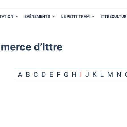
TATION
EVÉNEMENTS
LE PETIT TRAM
ITTRECULTUR
merce d’Ittre
A
B
C
D
E
F
G
H
I
J
K
L
M
N