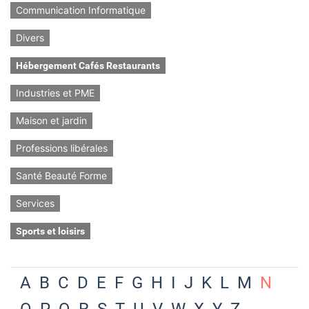
Communication Informatique
Divers
Hébergement Cafés Restaurants
Industries et PME
Maison et jardin
Professions libérales
Santé Beauté Forme
Services
Sports et loisirs
A
B
C
D
E
F
G
H
I
J
K
L
M
N