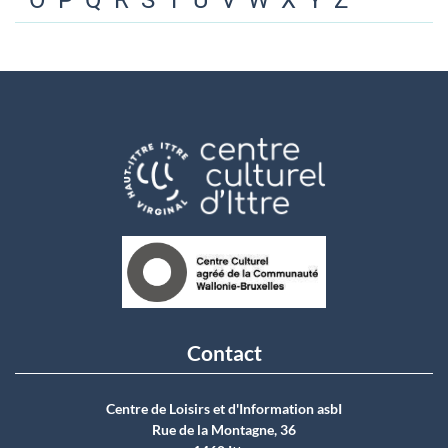
O
P
Q
R
S
T
U
V
W
X
Y
Z
Contact
Centre de Loisirs et d'Information asbI
Rue de la Montagne, 36