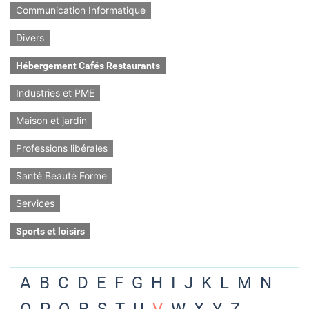
Communication Informatique
Divers
Hébergement Cafés Restaurants
Industries et PME
Maison et jardin
Professions libérales
Santé Beauté Forme
Services
Sports et loisirs
A
B
C
D
E
F
G
H
I
J
K
L
M
N