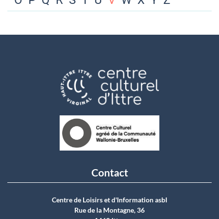
O
P
Q
R
S
T
U
V
W
X
Y
Z
Contact
Centre de Loisirs et d'Information asbI
Rue de la Montagne, 36