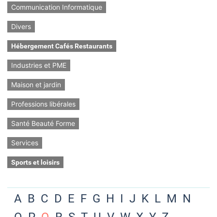
Communication Informatique
Divers
Hébergement Cafés Restaurants
Industries et PME
Maison et jardin
Professions libérales
Santé Beauté Forme
Services
Sports et loisirs
A
B
C
D
E
F
G
H
I
J
K
L
M
N