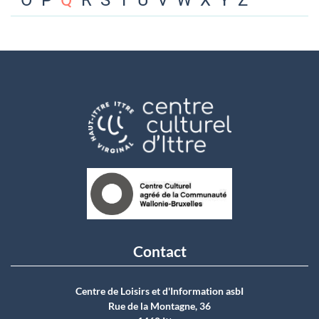
O
P
Q
R
S
T
U
V
W
X
Y
Z
Contact
Centre de Loisirs et d'Information asbI
Rue de la Montagne, 36