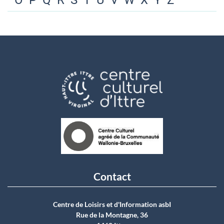
O
P
Q
R
S
T
U
V
W
X
Y
Z
Contact
Centre de Loisirs et d'Information asbI
Rue de la Montagne, 36