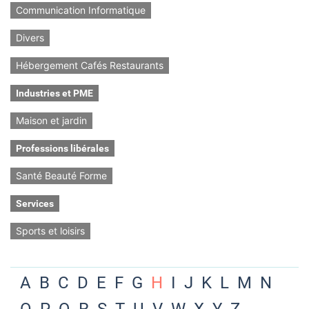
Communication Informatique
Divers
Hébergement Cafés Restaurants
Industries et PME
Maison et jardin
Professions libérales
Santé Beauté Forme
Services
Sports et loisirs
A
B
C
D
E
F
G
H
I
J
K
L
M
N