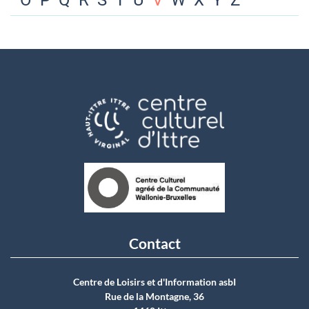
O
P
Q
R
S
T
U
V
W
X
Y
Z
Contact
Centre de Loisirs et d'Information asbI
Rue de la Montagne, 36