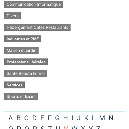
Communication Informatique
Divers
Hébergement Cafés Restaurants
Industries et PME
Maison et jardin
Professions libérales
Santé Beauté Forme
Services
Sports et loisirs
A
B
C
D
E
F
G
H
I
J
K
L
M
N