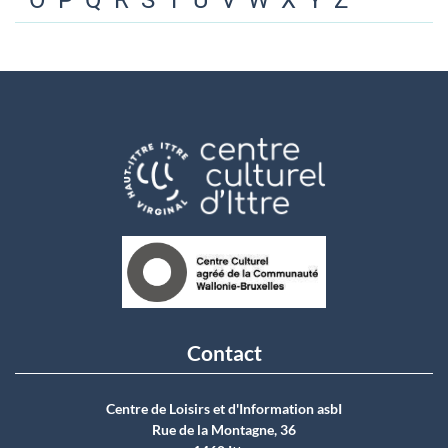
O
P
Q
R
S
T
U
V
W
X
Y
Z
Contact
Centre de Loisirs et d'Information asbI
Rue de la Montagne, 36