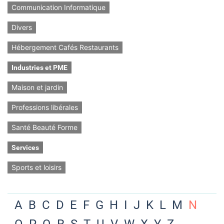
Communication Informatique
Divers
Hébergement Cafés Restaurants
Industries et PME
Maison et jardin
Professions libérales
Santé Beauté Forme
Services
Sports et loisirs
A
B
C
D
E
F
G
H
I
J
K
L
M
N