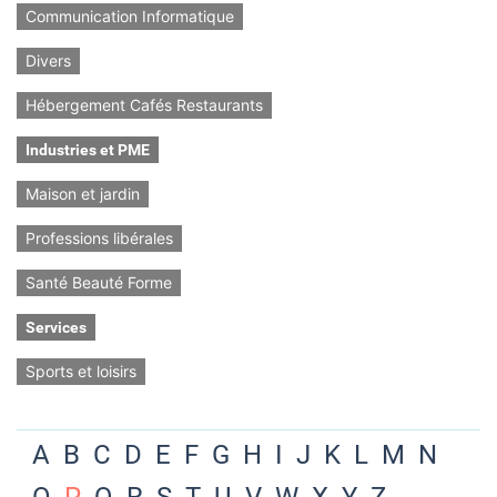
Communication Informatique
Divers
Hébergement Cafés Restaurants
Industries et PME
Maison et jardin
Professions libérales
Santé Beauté Forme
Services
Sports et loisirs
A
B
C
D
E
F
G
H
I
J
K
L
M
N