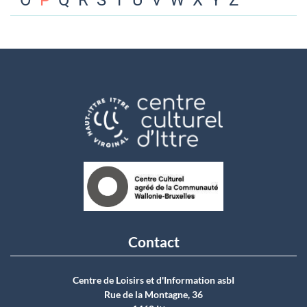
O
P
Q
R
S
T
U
V
W
X
Y
Z
Contact
Centre de Loisirs et d'Information asbI
Rue de la Montagne, 36