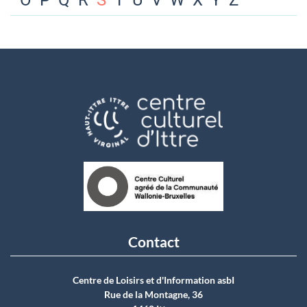
O
P
Q
R
S
T
U
V
W
X
Y
Z
Contact
Centre de Loisirs et d'Information asbI
Rue de la Montagne, 36