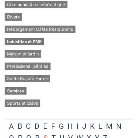
Communication Informatique
Divers
Hébergement Cafés Restaurants
Industries et PME
Maison et jardin
Professions libérales
Santé Beauté Forme
Services
Sports et loisirs
A
B
C
D
E
F
G
H
I
J
K
L
M
N