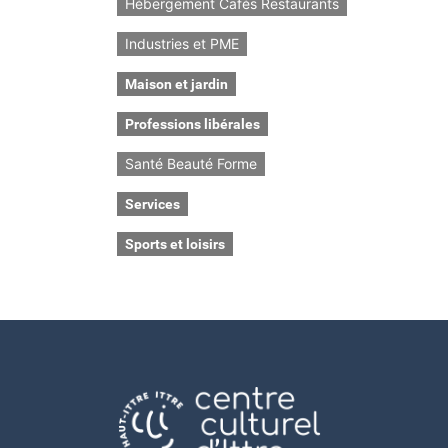
Hébergement Cafés Restaurants
Industries et PME
Maison et jardin
Professions libérales
Santé Beauté Forme
Services
Sports et loisirs