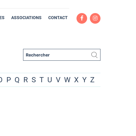
ES
ASSOCIATIONS
CONTACT
O
P
Q
R
S
T
U
V
W
X
Y
Z