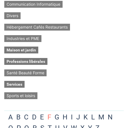
Communication Informatique
Divers
Hébergement Cafés Restaurants
Industries et PME
Maison et jardin
Professions libérales
Santé Beauté Forme
Services
Sports et loisirs
A
B
C
D
E
F
G
H
I
J
K
L
M
N