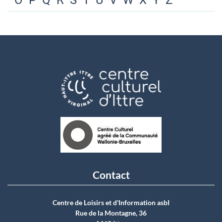
O
P
Q
R
S
T
U
V
W
X
Y
Z
Contact
Centre de Loisirs et d'Information asbI
Rue de la Montagne, 36