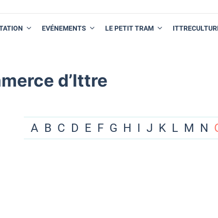
TATION
EVÉNEMENTS
LE PETIT TRAM
ITTRECULTUR
merce d’Ittre
A
B
C
D
E
F
G
H
I
J
K
L
M
N