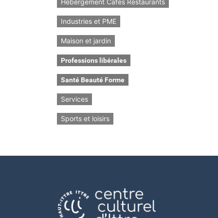
Hébergement Cafés Restaurants
Industries et PME
Maison et jardin
Professions libérales
Santé Beauté Forme
Services
Sports et loisirs