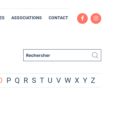
ES
ASSOCIATIONS
CONTACT
O
P
Q
R
S
T
U
V
W
X
Y
Z