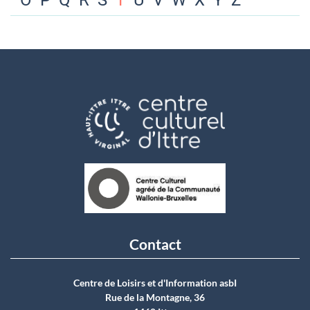
O
P
Q
R
S
T
U
V
W
X
Y
Z
Contact
Centre de Loisirs et d'Information asbI
Rue de la Montagne, 36