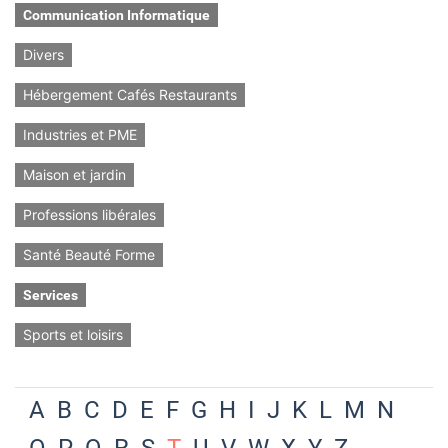
Communication Informatique
Divers
Hébergement Cafés Restaurants
Industries et PME
Maison et jardin
Professions libérales
Santé Beauté Forme
Services
Sports et loisirs
A
B
C
D
E
F
G
H
I
J
K
L
M
N