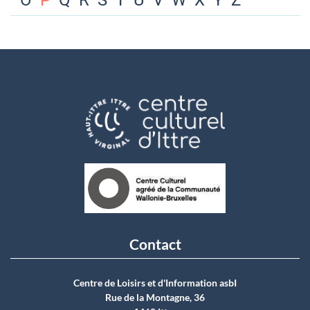
O
P
Q
R
S
T
U
V
W
X
Y
Z
Contact
Centre de Loisirs et d'Information asbI
Rue de la Montagne, 36