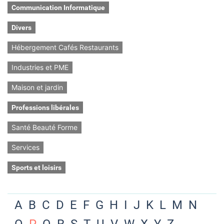
Communication Informatique
Divers
Hébergement Cafés Restaurants
Industries et PME
Maison et jardin
Professions libérales
Santé Beauté Forme
Services
Sports et loisirs
A
B
C
D
E
F
G
H
I
J
K
L
M
N