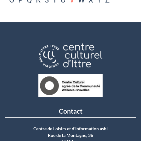
O
P
Q
R
S
T
U
V
W
X
Y
Z
Contact
Centre de Loisirs et d'Information asbI
Rue de la Montagne, 36