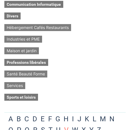
Communication Informatique
Divers
Hébergement Cafés Restaurants
Industries et PME
Maison et jardin
Professions libérales
Santé Beauté Forme
Services
Sports et loisirs
A
B
C
D
E
F
G
H
I
J
K
L
M
N